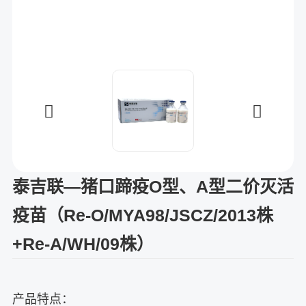
泰吉联—猪口蹄疫O型、A型二价灭活
疫苗（Re-O/MYA98/JSCZ/2013株
+Re-A/WH/09株）
产品特点：