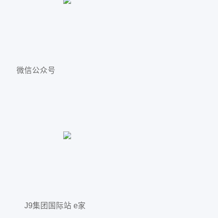
微信公众号
J9集团国际站 e家