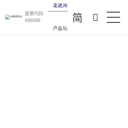
J9集团国际站
走进J9集团国际站
股票代码
简
688098
产品与服务
科技创新
投资者关系
人才发展
J9集团国际站
联系我们