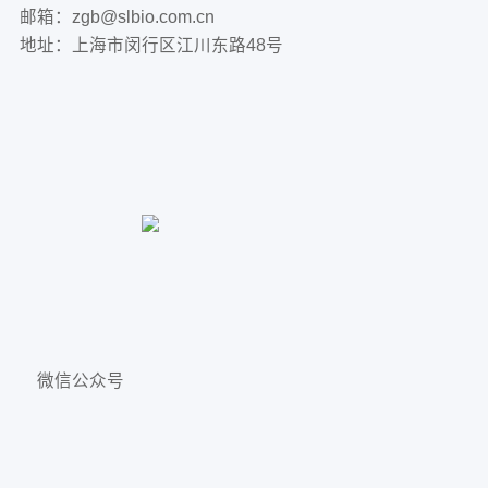
邮箱：zgb@slbio.com.cn
地址：上海市闵行区江川东路48号
微信公众号