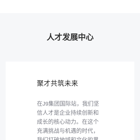
人才发展中心
聚才共筑未来
在J9集团国际站，我们坚
信人才是企业持续创新和
成长的核心动力。在这个
充满挑战与机遇的时代，