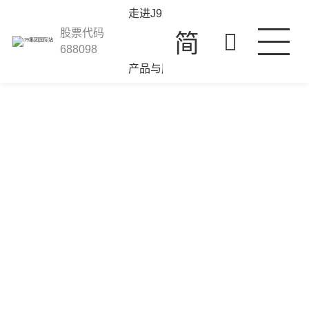
J9集团国际站
走进J9集团国际站
股票代码
简
688098
产品与服务
科技创新
投资者关系
人才发展
人才理念
联系我们