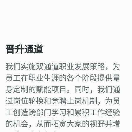
晋升通道
我们实施双通道职业发展策略，为
员工在职业生涯的各个阶段提供量
身定制的赋能项目。同时，我们通
过岗位轮换和竞聘上岗机制，为员
工创造跨部门学习和累积工作经验
的机会，从而拓宽大家的视野并增