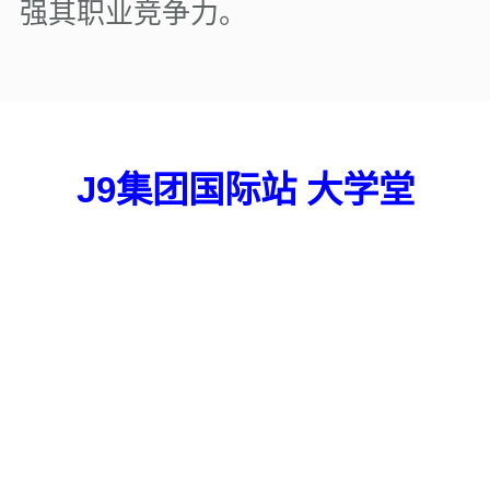
强其职业竞争力。
J9集团国际站 大学堂