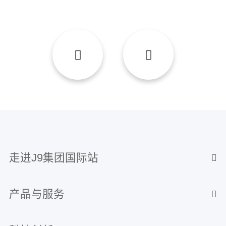
走进J9集团国际站
产品与服务