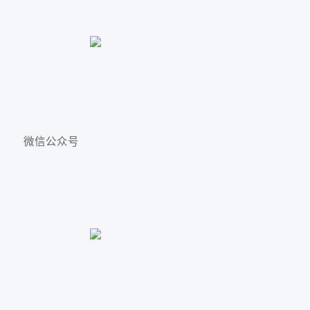
微信公众号