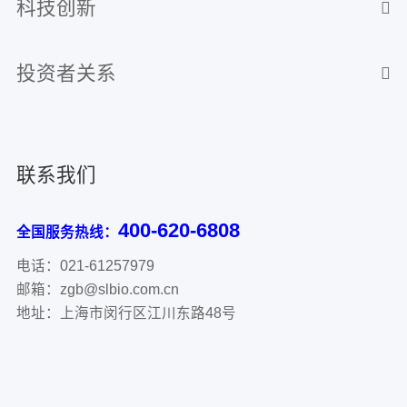
科技创新
投资者关系
联系我们
400-620-6808
全国服务热线：
电话：021-61257979
邮箱：zgb@slbio.com.cn
地址：上海市闵行区江川东路48号