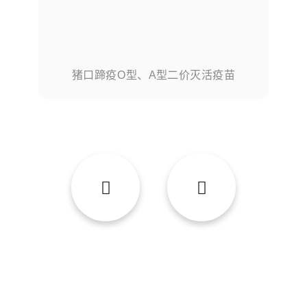
猪口蹄疫O型、A型二价灭活疫苗